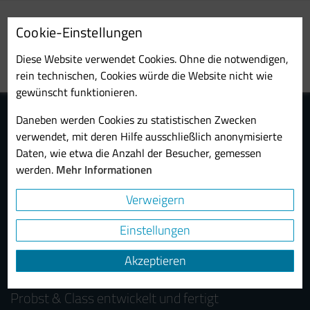
Skip
to
Cookie-Einstellungen
main
Toggl
content
Diese Website verwendet Cookies. Ohne die notwendigen,
navig
rein technischen, Cookies würde die Website nicht wie
gewünscht funktionieren.
Daneben werden Cookies zu statistischen Zwecken
verwendet, mit deren Hilfe ausschließlich anonymisierte
Daten, wie etwa die Anzahl der Besucher, gemessen
werden.
Mehr Informationen
Verweigern
Maschinen und Anlagen für die
Einstellungen
Schmierölverarbeitung und
Schmierölnachbehandlung
Akzeptieren
Probst & Class entwickelt und fertigt