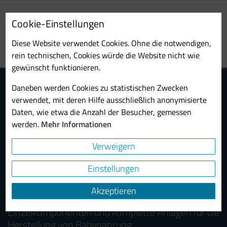
Skip
to
Cookie-Einstellungen
main
Toggl
content
Diese Website verwendet Cookies. Ohne die notwendigen,
navig
rein technischen, Cookies würde die Website nicht wie
gewünscht funktionieren.
Daneben werden Cookies zu statistischen Zwecken
verwendet, mit deren Hilfe ausschließlich anonymisierte
Daten, wie etwa die Anzahl der Besucher, gemessen
werden.
Mehr Informationen
Verweigern
Maschinen zur Herstellung von
Einstellungen
Babynahrung
Akzeptieren
Probst & Class entwickelt und fertigt
Einzelkomponenten und komplette Anlagen für die
Herstellung von Babynahrung.