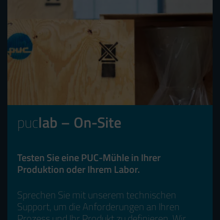
puc
lab – On-Site
Testen Sie eine PUC-Mühle in Ihrer
Produktion oder Ihrem Labor.
Sprechen Sie mit unserem technischen
Support, um die Anforderungen an Ihren
Prozess und Ihr Produkt zu definieren. Wir