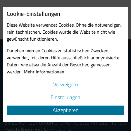
Skip
to
Cookie-Einstellungen
main
Toggl
content
Diese Website verwendet Cookies. Ohne die notwendigen,
navig
rein technischen, Cookies würde die Website nicht wie
gewünscht funktionieren.
Daneben werden Cookies zu statistischen Zwecken
verwendet, mit deren Hilfe ausschließlich anonymisierte
Daten, wie etwa die Anzahl der Besucher, gemessen
werden.
Mehr Informationen
Verweigern
Maschinen und Anlagen zur
Einstellungen
Herstellung von Marmelade
Akzeptieren
Probst & Class entwickelt und fertigt
Einzelkomponenten und komplette Anlagen für die
Herstellung von Marmelade