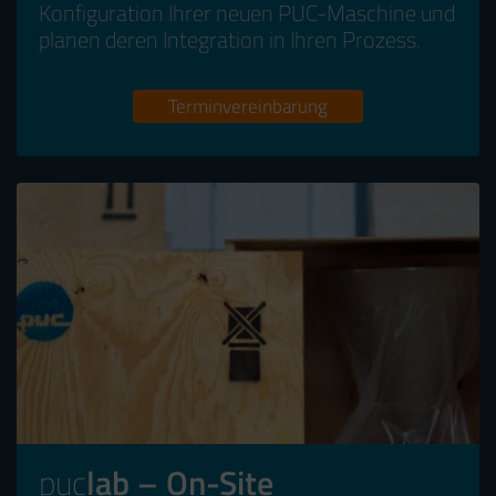
Konfiguration Ihrer neuen PUC-Maschine und
planen deren Integration in Ihren Prozess.
Terminvereinbarung
puc
lab – On-Site