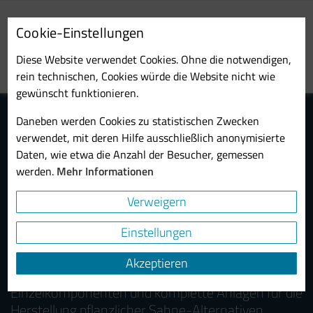
Skip
to
Cookie-Einstellungen
main
Toggl
content
Diese Website verwendet Cookies. Ohne die notwendigen,
navig
rein technischen, Cookies würde die Website nicht wie
gewünscht funktionieren.
Daneben werden Cookies zu statistischen Zwecken
verwendet, mit deren Hilfe ausschließlich anonymisierte
Daten, wie etwa die Anzahl der Besucher, gemessen
werden.
Mehr Informationen
Verweigern
Maschinen zur Herstellung
Einstellungen
pflanzlicher Sahne-Alternativen:
Akzeptieren
Probst & Class entwickelt und fertigt
Einzelkomponenten und komplette Anlagen für die
Herstellung pflanzlicher Sahne-Alternativen.