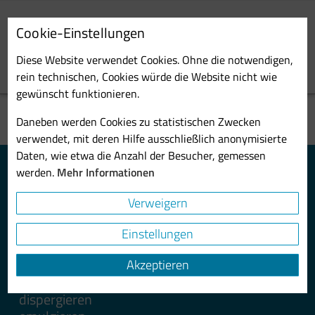
Skip
to
Cookie-Einstellungen
main
Toggl
content
Diese Website verwendet Cookies. Ohne die notwendigen,
navig
rein technischen, Cookies würde die Website nicht wie
gewünscht funktionieren.
Daneben werden Cookies zu statistischen Zwecken
verwendet, mit deren Hilfe ausschließlich anonymisierte
Daten, wie etwa die Anzahl der Besucher, gemessen
Mehrstufenmischer (Vibroreaktor)
werden.
Mehr Informationen
Bauform O
Verweigern
Vertikal. Geschlossener Motor. Inline- und
Batchbetrieb. Bis 50.000 l/h.
Einstellungen
benetzen
Akzeptieren
desagglomerieren
dispergieren