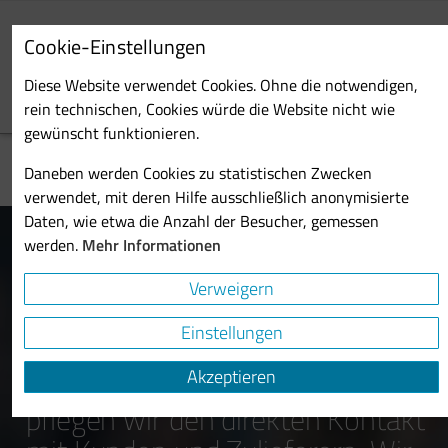
Skip
to
Cookie-Einstellungen
main
Toggl
content
Diese Website verwendet Cookies. Ohne die notwendigen,
navig
rein technischen, Cookies würde die Website nicht wie
gewünscht funktionieren.
Daneben werden Cookies zu statistischen Zwecken
verwendet, mit deren Hilfe ausschließlich anonymisierte
Daten, wie etwa die Anzahl der Besucher, gemessen
werden.
Mehr Informationen
Probst & Class Management
Verweigern
Als Verantwortliche eines
Einstellungen
mittelständischen
Akzeptieren
Maschinenbauunternehmens
pflegen wir den direkten Kontakt