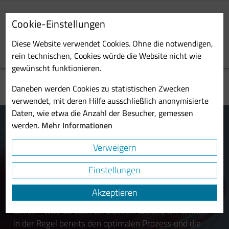
Skip
to
Cookie-Einstellungen
main
Toggl
content
Diese Website verwendet Cookies. Ohne die notwendigen,
navig
rein technischen, Cookies würde die Website nicht wie
gewünscht funktionieren.
Daneben werden Cookies zu statistischen Zwecken
verwendet, mit deren Hilfe ausschließlich anonymisierte
Daten, wie etwa die Anzahl der Besucher, gemessen
Nahrungsmittelindustrie
werden.
Mehr Informationen
Verweigern
Seit über 90 Jahre beliefert Probst & Class die
weltweite Lebensmittelindustrie. In dieser Zeit haben
Einstellungen
wir die Verarbeitung jedes erdenklichen
Naturprodukts und Nahrungsmittels kennengelernt.
Akzeptieren
Von unserem Know-how profitieren unsere Kunden
direkt – was Sie auch verarbeiten wollen, wir kennen
in der Regel bereits den optimalen Prozess und die