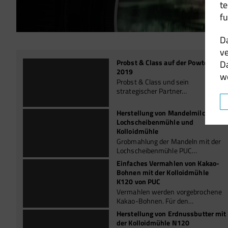
t
fu
D
ve
Probst & Class auf der Powtech
D
2019
w
Probst & Class und sein
strategischer Partner…
Herstellung von Mandelmilch mit
Lochscheibenmühle und
Kolloidmühle
Grobmahlung der Mandeln mit der
Lochscheibenmühle PUC…
Einfaches Vermahlen von Kakao-
Bohnen mit der Kolloidmühle
K120 von PUC
Vermahlen werden vorgebrochene
Kakao-Bohnen. Für den…
Herstellung von Erdnussbutter mit
der Kolloidmühle N120