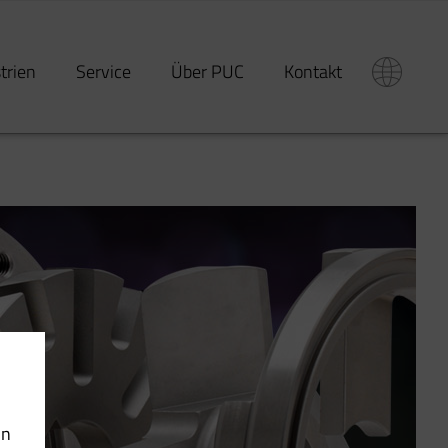
strien
Service
Über PUC
Kontakt
in