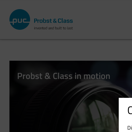
Skip
to
main
content
Probst & Class in motion
D