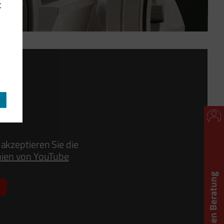
t
akzeptieren Sie die
nien von YouTube