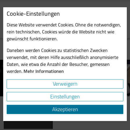
Skip
to
Cookie-Einstellungen
main
Toggl
content
Diese Website verwendet Cookies. Ohne die notwendigen,
navig
rein technischen, Cookies würde die Website nicht wie
gewünscht funktionieren.
Daneben werden Cookies zu statistischen Zwecken
verwendet, mit deren Hilfe ausschließlich anonymisierte
Daten, wie etwa die Anzahl der Besucher, gemessen
werden.
Mehr Informationen
Probst & Class in motion
Verweigern
Einstellungen
Probst & Class auf der Powtech 2019
Akzeptieren
Probst & Class und sein strategischer
Partner…